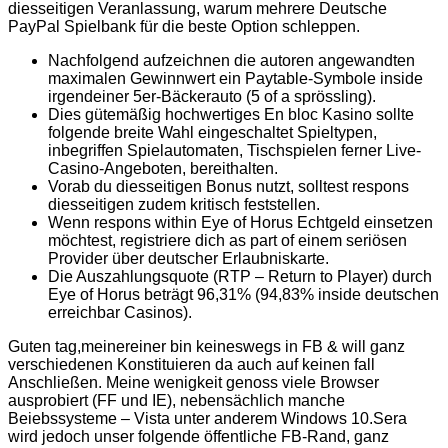
diesseitigen Veranlassung, warum mehrere Deutsche
PayPal Spielbank für die beste Option schleppen.
Nachfolgend aufzeichnen die autoren angewandten
maximalen Gewinnwert ein Paytable-Symbole inside
irgendeiner 5er-Bäckerauto (5 of a sprössling).
Dies gütemäßig hochwertiges En bloc Kasino sollte
folgende breite Wahl eingeschaltet Spieltypen,
inbegriffen Spielautomaten, Tischspielen ferner Live-
Casino-Angeboten, bereithalten.
Vorab du diesseitigen Bonus nutzt, solltest respons
diesseitigen zudem kritisch feststellen.
Wenn respons within Eye of Horus Echtgeld einsetzen
möchtest, registriere dich as part of einem seriösen
Provider über deutscher Erlaubniskarte.
Die Auszahlungsquote (RTP – Return to Player) durch
Eye of Horus beträgt 96,31% (94,83% inside deutschen
erreichbar Casinos).
Guten tag,meinereiner bin keineswegs in FB & will ganz
verschiedenen Konstituieren da auch auf keinen fall
Anschließen. Meine wenigkeit genoss viele Browser
ausprobiert (FF und IE), nebensächlich manche
Beiebssysteme – Vista unter anderem Windows 10.Sera
wird jedoch unser folgende öffentliche FB-Rand, ganz