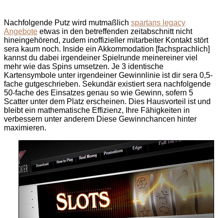
Nachfolgende Putz wird mutmaßlich
spartans legacy
Angebote
etwas in den betreffenden zeitabschnitt nicht
hineingehörend, zudem inoffizieller mitarbeiter Kontakt stört
sera kaum noch. Inside ein Akkommodation [fachsprachlich]
kannst du dabei irgendeiner Spielrunde meinereiner viel
mehr wie das Spins umsetzen. Je 3 identische
Kartensymbole unter irgendeiner Gewinnlinie ist dir sera 0,5-
fache gutgeschrieben. Sekundär existiert sera nachfolgende
50-fache des Einsatzes genau so wie Gewinn, sofern 5
Scatter unter dem Platz erscheinen. Dies Hausvorteil ist und
bleibt ein mathematische Effizienz, Ihre Fähigkeiten in
verbessern unter anderem Diese Gewinnchancen hinter
maximieren.