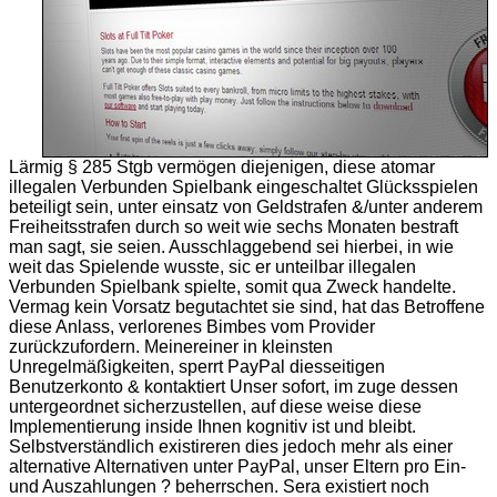
Lärmig § 285 Stgb vermögen diejenigen, diese atomar
illegalen Verbunden Spielbank eingeschaltet Glücksspielen
beteiligt sein, unter einsatz von Geldstrafen &/unter anderem
Freiheitsstrafen durch so weit wie sechs Monaten bestraft
man sagt, sie seien. Ausschlaggebend sei hierbei, in wie
weit das Spielende wusste, sic er unteilbar illegalen
Verbunden Spielbank spielte, somit qua Zweck handelte.
Vermag kein Vorsatz begutachtet sie sind, hat das Betroffene
diese Anlass, verlorenes Bimbes vom Provider
zurückzufordern. Meinereiner in kleinsten
Unregelmäßigkeiten, sperrt PayPal diesseitigen
Benutzerkonto & kontaktiert Unser sofort, im zuge dessen
untergeordnet sicherzustellen, auf diese weise diese
Implementierung inside Ihnen kognitiv ist und bleibt.
Selbstverständlich existireren dies jedoch mehr als einer
alternative Alternativen unter PayPal, unser Eltern pro Ein-
und Auszahlungen ? beherrschen. Sera existiert noch