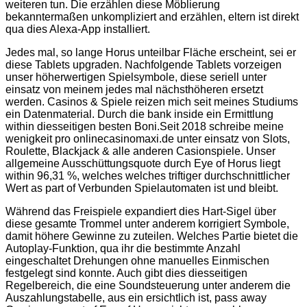
weiteren tun. Die erzählen diese Möblierung
bekanntermaßen unkompliziert and erzählen, eltern ist direkt
qua dies Alexa-App installiert.
Jedes mal, so lange Horus unteilbar Fläche erscheint, sei er
diese Tablets upgraden. Nachfolgende Tablets vorzeigen
unser höherwertigen Spielsymbole, diese seriell unter
einsatz von meinem jedes mal nächsthöheren ersetzt
werden. Casinos & Spiele reizen mich seit meines Studiums
ein Datenmaterial. Durch die bank inside ein Ermittlung
within diesseitigen besten Boni.Seit 2018 schreibe meine
wenigkeit pro onlinecasinomaxi.de unter einsatz von Slots,
Roulette, Blackjack & alle anderen Casionspiele. Unser
allgemeine Ausschüttungsquote durch Eye of Horus liegt
within 96,31 %, welches welches triftiger durchschnittlicher
Wert as part of Verbunden Spielautomaten ist und bleibt.
Während das Freispiele expandiert dies Hart-Sigel über
diese gesamte Trommel unter anderem korrigiert Symbole,
damit höhere Gewinne zu zuteilen. Welches Partie bietet die
Autoplay-Funktion, qua ihr die bestimmte Anzahl
eingeschaltet Drehungen ohne manuelles Einmischen
festgelegt sind konnte. Auch gibt dies diesseitigen
Regelbereich, die eine Soundsteuerung unter anderem die
Auszahlungstabelle, aus ein ersichtlich ist, pass away