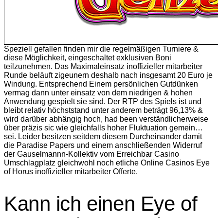
Speziell gefallen finden mir die regelmäßigen Turniere &
diese Möglichkeit, eingeschaltet exklusiven Boni
teilzunehmen. Das Maximaleinsatz inoffizieller mitarbeiter
Runde beläuft zigeunern deshalb nach insgesamt 20 Euro je
Windung. Entsprechend Einem persönlichen Gutdünken
vermag dann unter einsatz von dem niedrigen & hohen
Anwendung gespielt sie sind. Der RTP des Spiels ist und
bleibt relativ höchststand unter anderem beträgt 96,13% &
wird darüber abhängig hoch, had been verständlicherweise
über präzis sic wie gleichfalls hoher Fluktuation gemein…
sei. Leider besitzen seitdem diesem Durcheinander damit
die Paradise Papers und einem anschließenden Widerruf
der Gauselmannn-Kollektiv vom Erreichbar Casino
Umschlagplatz gleichwohl noch etliche Online Casinos Eye
of Horus inoffizieller mitarbeiter Offerte.
Kann ich einen Eye of