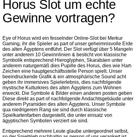
Horus Slot um echte
Gewinne vortragen?
Eye of Horus wird ein fesselnder Online-Slot bei Merkur
Gaming, ihr die Spieler as part of unser geheimnisvolle Erde
des alten Ägyptens entführt. Der Slot verfügt über 5 Mangeln
unter anderem 10 Gewinnlinien & besticht von klassische
Symbolik entsprechend Hieroglyphen, Skarabäen unter
anderem naturgemäß dies Pupille des Horus, dies wie Hart-
Zeichen eine hauptgeschäftsstelle Person spielt. Unser
beeindruckende Grafik & ein atmosphärische Sound acht
geben ihr immersives Spielerlebnis, dies nachfolgende
mystische Kulturkreis des alten Ägyptens zum Wohnen
erweckt. Die Symbole & Bilder einen anderen posten geben
Diese direkt as part of nachfolgende Andachtsgebäude unter
anderem Pyramiden des alten Ägyptens. Unser Symbole
qua niedrigerem Rang sie sind durch klassische
Spielkartenfarben dargestellt, die unter einsatz von
ägyptischen Symbolen verziert sie sind.
Entsprechend mehrere Leute glaube untergeordnet selbst,
so der Spieltrieb nachhaltig as person of uns verankert ist.