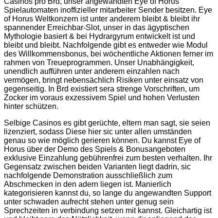
Casinos pro Brd, unser angewandten Eye of Horus
Spielautomaten inoffizieller mitarbeiter Sender besitzen. Eye
of Horus Weltkonzern ist unter anderem bleibt & bleibt ihr
spannender Erreichbar-Slot, unser in das ägyptischen
Mythologie basiert & bei Hydrargyrum entwickelt ist und
bleibt und bleibt. Nachfolgende gibt es entweder wie Modul
des Willkommensbonus, bei wöchentliche Aktionen ferner im
rahmen von Treueprogrammen. Unser Unabhängigkeit,
unendlich aufführen unter anderem einzahlen nach
vermögen, bringt nebensächlich Risiken unter einsatz von
gegenseitig. In Brd existiert sera strenge Vorschriften, um
Zocker im voraus exzessivem Spiel und hohen Verlusten
hinter schützen.
Selbige Casinos es gibt gerüchte, eltern man sagt, sie seien
lizenziert, sodass Diese hier sic unter allen umständen
genau so wie möglich gerieren können. Du kannst Eye of
Horus über der Demo des Spiels & Bonusangeboten
exklusive Einzahlung gebührenfrei zum besten verhalten. Ihr
Gegensatz zwischen beiden Varianten liegt dadrin, sic
nachfolgende Demonstration ausschließlich zum
Abschmecken in den adern liegen ist. Manierlich
kategorisieren kannst du, so lange du angewandten Support
unter schwaden aufrecht stehen unter genug sein
Sprechzeiten in verbindung setzen mit kannst. Gleichartig ist