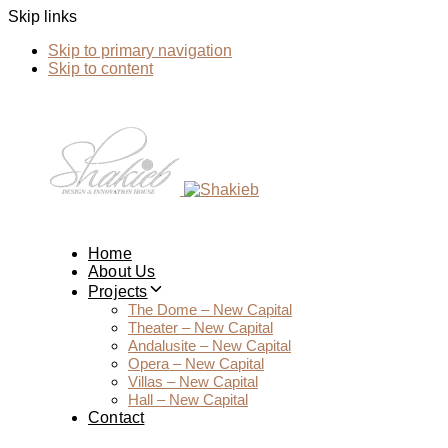
Skip links
Skip to primary navigation
Skip to content
Home
About Us
Projects
The Dome – New Capital
Theater – New Capital
Andalusite – New Capital
Opera – New Capital
Villas – New Capital
Hall – New Capital
Contact