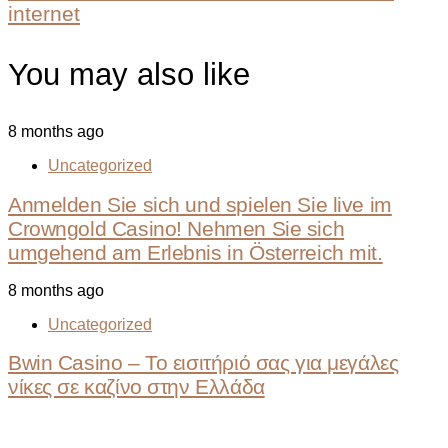
internet
You may also like
8 months ago
Uncategorized
Anmelden Sie sich und spielen Sie live im
Crowngold Casino! Nehmen Sie sich
umgehend am Erlebnis in Österreich mit.
8 months ago
Uncategorized
Bwin Casino – Το εισιτήριό σας για μεγάλες
νίκες σε καζίνο στην Ελλάδα