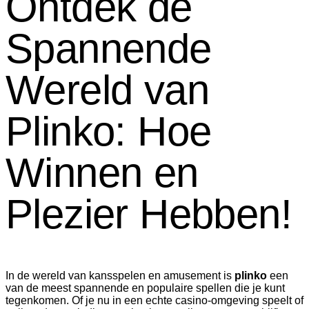
Ontdek de
Spannende
Wereld van
Plinko: Hoe
Winnen en
Plezier Hebben!
In de wereld van kansspelen en amusement is
plinko
een
van de meest spannende en populaire spellen die je kunt
tegenkomen. Of je nu in een echte casino-omgeving speelt of