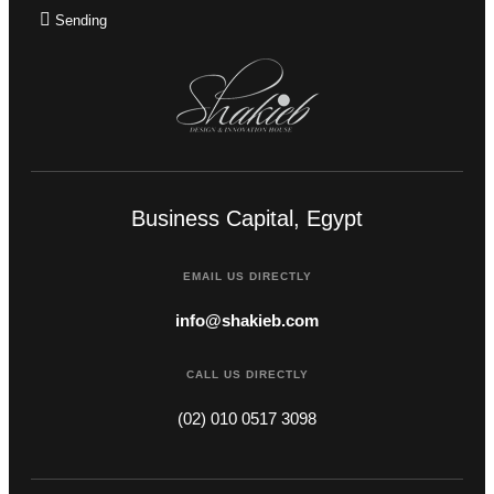
Sending
Business Capital, Egypt
EMAIL US DIRECTLY
info@shakieb.com
CALL US DIRECTLY
(02) 010 0517 3098