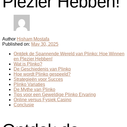
Plezier Hebben!
Author
Hisham Mostafa
Published on:
May 30, 2025
Ontdek de Spannende Wereld van Plinko: Hoe Winnen
en Plezier Hebben!
Wat is Plinko?
De Geschiedenis van Plinko
Hoe wordt Plinko gespeeld?
Strategieën voor Succes
Plinko Variaties
De Mythe van Plinko
Tips voor een Geweldige Plinko Ervaring
Online versus Fysiek Casino
Conclusie