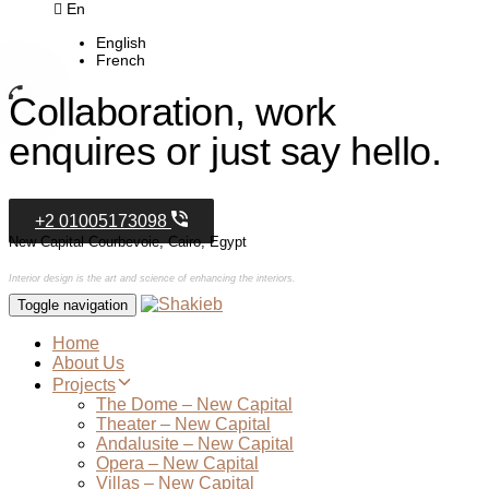
En
English
French
Collaboration, work
enquires or just say hello.
+2 01005173098
New Capital Courbevoie, Cairo, Egypt
Interior design is the art and science of enhancing the interiors.
Toggle navigation
Home
About Us
Projects
The Dome – New Capital
Theater – New Capital
Andalusite – New Capital
Opera – New Capital
Villas – New Capital