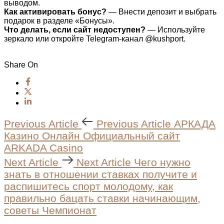
выводом.
Как активировать бонус?
— Внести депозит и выбрать
подарок в разделе «Бонусы».
Что делать, если сайт недоступен?
— Используйте
зеркало или откройте Telegram-канал @kushport.
Share On
Previous Article
Previous Article
АРКАДА
Казино Онлайн Официальный сайт
ARKADA Casino
Next Article
Next Article
Чего нужно
знать в отношении ставках получите и
распишитесь спорт молодому, как
правильно бацать ставки начинающим,
советы Чемпионат