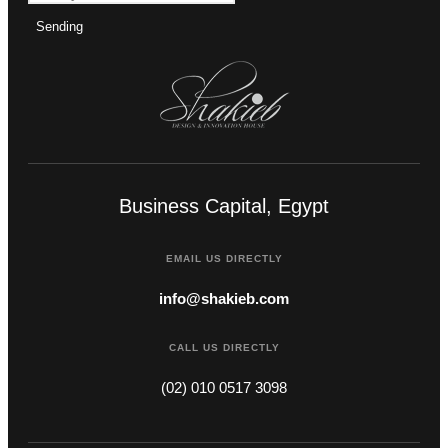
Sending
Business Capital, Egypt
EMAIL US DIRECTLY
info@shakieb.com
CALL US DIRECTLY
(02) 010 0517 3098