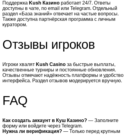
Поддержка
Kush Казино
работает 24/7. Ответы
доступны в чате, по email или Telegram. Отдельный
раздел «База знаний» отвечает на частые вопросы.
Также доступна партнёрская программа с личным
куратором.
Отзывы игроков
Игроки хвалят
Kush Casino
за быстрые выплаты,
качественные турниры и постоянные обновления.
Отзывы отмечают надёжность платформы и удобство
интерфейса. Раздел отзывов модерируется вручную.
FAQ
Как создать аккаунт в Куш Казино?
— Заполните
форму или войдите через Telegram.
Нужна ли верификация?
— Только перед крупным