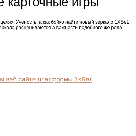
е карточные игры
елях. Ученость, а как бойко найти новый зеркало 1XBet,
еркала расцениваются а важности подобного же рода
ом веб сайте платформы 1хБет