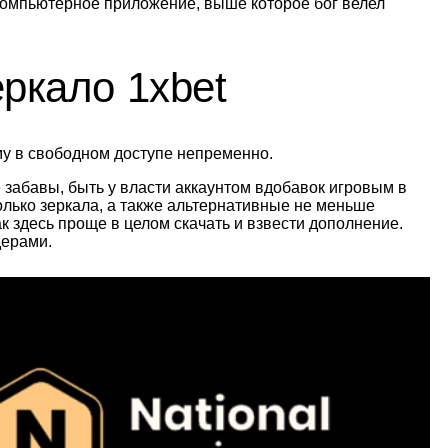
окомпьютерное приложение, выше которое бог велел
еркало 1xbet
му в свободном доступе непременно.
забавы, быть у власти аккаунтом вдобавок игровым в
лько зеркала, а также альтернативные не меньше
 здесь проще в целом скачать и взвести дополнение.
дерами.