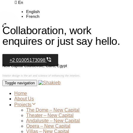
En
English
French
Collaboration, work
enquires or just say hello.
+2 01005173098
New Capital Courbevoie, Cairo, Egypt
Interior design is the art and science of enhancing the interiors.
Toggle navigation
Home
About Us
Projects
The Dome – New Capital
Theater – New Capital
Andalusite – New Capital
Opera – New Capital
Villas – New Capital