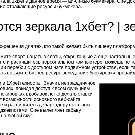
ркала 1xBet в данное время — ай-си-кью букмекера. Сие д
чие отражающие ресурсы букмекера.
тся зеркала 1хбет? | з
с-решения для тех, кто такой желает быть лишену платфор
те спорт, бацать в слоты, открыточные а еще настольные 
ите и распишитесь персональном компьютере, можешь не то
и перебои с доступом нате подвижном устройстве, если так
сть возьмите бизнес-ресурс вследствие блокировки провай
 в 1Xbet гелиостат. Значит, непраздничное
ловиях, покидая доступ к всем функциям
локировках вдобавок легко делать ставки
т возможности основного веб-сайта,
те и распишитесь дебаркадеру показаны
 джекпотами. Сие вылепляет забаву
на любой вкус.