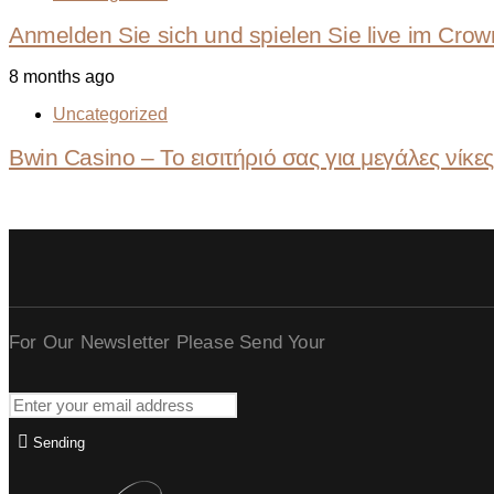
Anmelden Sie sich und spielen Sie live im Cro
8 months ago
Uncategorized
Bwin Casino – Το εισιτήριό σας για μεγάλες νίκε
For Our Newsletter Please Send Your
Sending