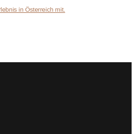
bnis in Österreich mit.