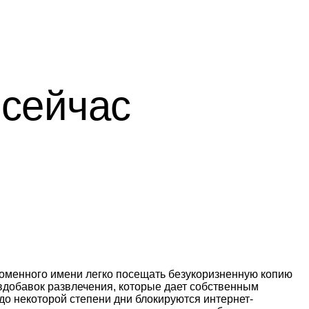
 сейчас
доменного имени легко посещать безукоризненную копию
 вдобавок развлечения, которые дает собственным
до некоторой степени дни блокируются интернет-