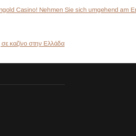
wngold Casino! Nehmen Sie sich umgehend am Erle
ς σε καζίνο στην Ελλάδα