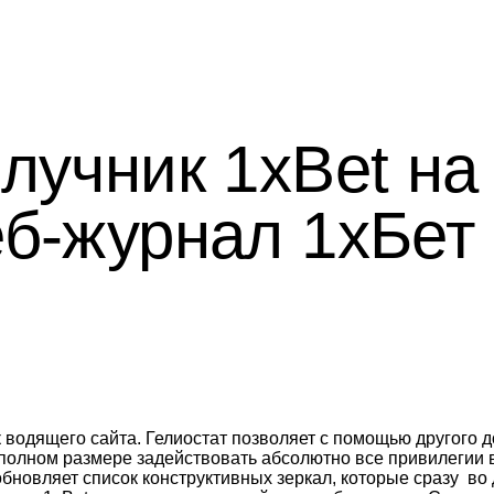
лучник 1xBet на
б-журнал 1хБет
 водящего сайта. Гелиостат позволяет с помощью другого 
о полном размере задействовать абсолютно все привилегии
бновляет список конструктивных зеркал, которые сразу во 