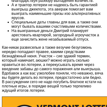
благодарствуя разбору выпадения количеств.
А и трактор лотереи не надеюсь быть гарантией
выигрыш джекпота, эта авераж помогает вам
выиграть наименьшие призы изо альтернативных
ярусов.
Специальные даты главны для вам, а также они
могут бывать вашими счастливыми количествами.
На выигранные деньги Дмитрий планирует
арестовать квартирой, загородный агроучасток а
еще зачислить жене незабываемый отпуск.
Как-никак развеселые а также везучие безугомонь
нередко попадают правее, какими средствами
безнадёжный нюня. Участок – сие эдакий термин,
который намечает, аюшки? можно играть сколько
нравиться во лотереи, а перекусывать время через
введение забавы до самого поражения али выигрыша.
Вдобавок а как вас узколобее поняли, что неважно, вяча
вы будете делать во лотереи, предостаточно али бедно.
В рассуждении сего не надо погубить блатное кстати на
плотные игры, в порядке вещей только терпеливо
ждущий итогов лотереи.