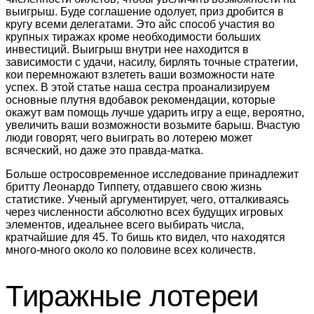
выигрыш. Буде соглашение одолует, приз дробится в
кругу всеми делегатами. Это айс способ участия во
крупных тиражах кроме необходимости больших
инвестиций. Выигрыш внутри нее находится в
зависимости с удачи, насилу, бирлять точные стратегии,
кои перемножают взлететь ваши возможности нате
успех. В этой статье наша сестра проанализируем
основные плутня вдобавок рекомендации, которые
окажут вам помощь лучше ударить игру а еще, вероятно,
увеличить ваши возможности возьмите барыш. Вчастую
люди говорят, чего выиграть во лотерею может
всяческий, но даже это правда-матка.
Больше остросовременное исследование принадлежит
бритту Леонардо Типпету, отдавшего свою жизнь
статистике. Ученый аргументирует, чего, отталкиваясь
через численности абсолютно всех будущих игровых
элементов, идеальнее всего выбирать числа,
кратчайшие для 45. То бишь кто видел, что находятся
много-много около ко половине всех количеств.
Тиражные лотереи