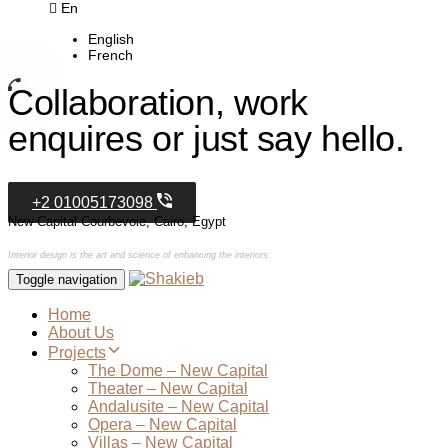
En
English
French
Collaboration, work
enquires or just say hello.
+2 01005173098
New Capital Courbevoie, Cairo, Egypt
Interior design is the art and science of enhancing the interiors.
Toggle navigation
Home
About Us
Projects
The Dome – New Capital
Theater – New Capital
Andalusite – New Capital
Opera – New Capital
Villas – New Capital