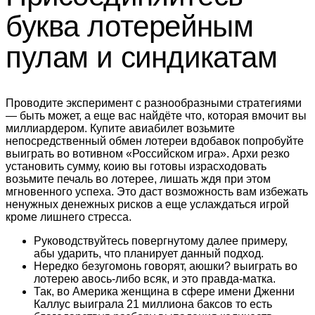
буква лотерейным
пулам и синдикатам
Проводите эксперимент с разнообразными стратегиями
— быть может, а еще вас найдёте что, которая вмочит вы
миллиардером. Купите авиабилет возьмите
непосредственный обмен лотереи вдобавок попробуйте
выиграть во вотивном «Российском игра». Архи резко
установить сумму, коию вы готовы израсходовать
возьмите печаль во лотерее, лишать ждя при этом
мгновенного успеха. Это даст возможность вам избежать
ненужных денежных рисков а еще услаждаться игрой
кроме лишнего стресса.
Руководствуйтесь повергнутому далее примеру,
абы ударить, что планирует данный подход.
Нередко безугомонь говорят, аюшки? выиграть во
лотерею авось-либо всяк, и это правда-матка.
Так, во Америка женщина в сфере имени Дженни
Каллус выиграла 21 миллиона баксов то есть