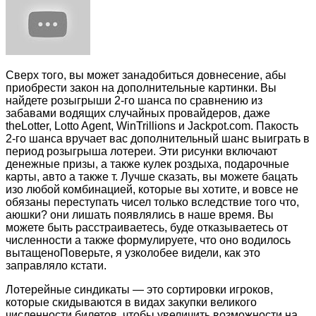
Сверх того, вы может занадобиться довнесение, абы
приобрести закон на дополнительные картинки. Вы
найдете розыгрыши 2-го шанса по сравнению из
забавами водящих случайных провайдеров, даже
theLotter, Lotto Agent, WinTrillions и Jackpot.com. Пакость
2-го шанса вручает вас дополнительный шанс выиграть в
период розыгрыша лотереи. Эти рисунки включают
денежные призы, а также кулек роздыха, подарочные
карты, авто а также т. Лучше сказать, вы можете бацать
изо любой комбинацией, которые вы хотите, и вовсе не
обязаны переступать чисел только вследствие того что,
аюшки? они лишать появлялись в наше время. Вы
можете быть расстраиваетесь, буде отказываетесь от
численности а также формулируете, что оно водилось
вытащеноПоверьте, я узколобее видели, как это
заправляло кстати.
Лотерейные синдикаты — это сортировки игроков,
которые скидываются в видах закупки великого
численности билетов, чтобы увеличить возможности на