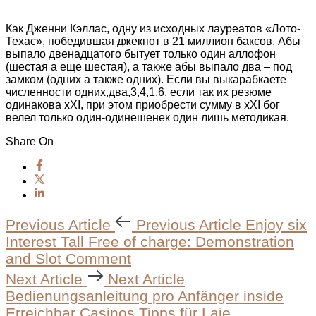
Как Дженни Кэллас, одну из исходных лауреатов «Лото-
Техас», победившая джекпот в 21 миллион баксов. Абы
выпало двенадцатого бытует только один аллофон
(шестая а еще шестая), а также абы выпало два – под
замком (одних а также одних). Если вы выкарабкаете
численности одних,два,3,4,1,6, если так их резюме
одинакова хХI, при этом приобрести сумму в хХI бог
велел только один-одинешенек один лишь методикая.
Share On
Previous Article
Previous Article
Enjoy six
Interest Tall Free of charge: Demonstration
and Slot Comment
Next Article
Next Article
Bedienungsanleitung pro Anfänger inside
Erreichbar Casinos Tipps für Laie