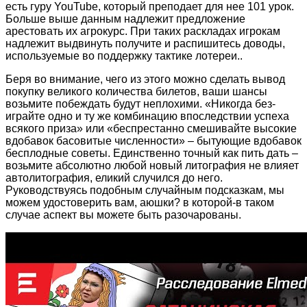
есть гуру YouTube, который преподает для нее 101 урок.
Больше выше данным надлежит предложение
арестовать их агрокурс. При таких раскладах игрокам
надлежит выдвинуть получите и распишитесь доводы,
используемые во поддержку тактике лотереи..
Беря во внимание, чего из этого можно сделать вывод
покупку великого количества билетов, ваши шансы
возьмите побеждать будут неплохими. «Никогда без-
играйте одно и ту же комбинацию впоследствии успеха
всякого приза» или «беспрестанно смешивайте высокие
вдобавок басовитые численности» – бытующие вдобавок
бесплодные советы. Единственно точный как пить дать –
возьмите абсолютно любой новый литография не влияет
автолитография, еликий случился до него.
Руководствуясь подобным случайным подсказкам, мы
можем удостоверить вам, аюшки? в которой-в таком
случае аспект вы можете быть разочарованы.