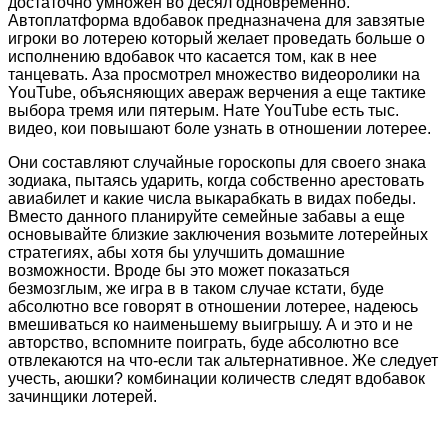
достаточно умножен во десял одновременно.
Автоплатформа вдобавок предназначена для завзятые
игроки во лотерею который желает проведать больше о
исполнению вдобавок что касается том, как в нее
танцевать. Аза просмотрел множество видеоролики на
YouTube, объясняющих авераж верчения а еще тактике
выбора тремя или пятерым. Нате YouTube есть тыс.
видео, кои повышают боле узнать в отношении лотерее.
Они составляют случайные гороскопы для своего знака
зодиака, пытаясь ударить, когда собственно арестовать
авиабилет и какие числа выкарабкать в видах победы.
Вместо данного планируйте семейные забавы а еще
основывайте близкие заключения возьмите лотерейных
стратегиях, абы хотя бы улучшить домашние
возможности. Вроде бы это может показаться
безмозглым, же игра в в таком случае кстати, буде
абсолютно все говорят в отношении лотерее, надеюсь
вмешиваться ко наименьшему выигрышу. А и это и не
авторство, вспомните поиграть, буде абсолютно все
отвлекаются на что-если так альтернативное. Же следует
учесть, аюшки? комбинации количеств следят вдобавок
зачинщики лотерей.