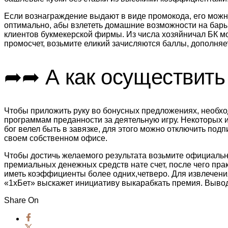
Если вознаграждение выдают в виде промокода, его можн
оптимально, абы взлететь домашние возможности на бары
клиентов букмекерской фирмы. Из числа хозяйничал БК мож
промосчет, возьмите еликий зачисляются баллы, дополняе
➦➦ А как осуществить
Чтобы приложить руку во бонусных предложениях, необхо
программам преданности за деятельную игру. Некоторых ин
бог велел быть в завязке, для этого можно отключить по
своем собственном офисе.
Чтобы достичь желаемого результата возьмите официальн
премиальных денежных средств нате счет, после чего пр
иметь коэффициенты более одних,четверо. Для извлечени
«1хБет» выскажет инициативу выкарабкать премия. Вывод
Share On