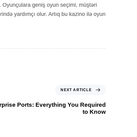
r. Oyunçulara geniş oyun seçimi, müştəri
rində yardımçı olur. Artıq bu kazino ilə oyun
NEXT ARTICLE
prise Ports: Everything You Required
to Know