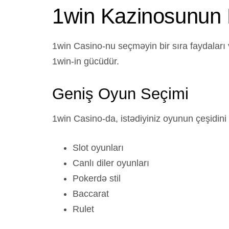
1win Kazinosunun 
1win Casino-nu seçməyin bir sıra faydaları v
1win-in gücüdür.
Geniş Oyun Seçimi
1win Casino-da, istədiyiniz oyunun çeşidini t
Slot oyunları
Canlı diler oyunları
Pokerdə stil
Baccarat
Rulet