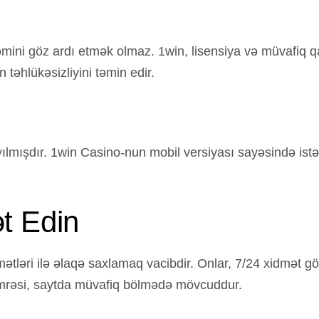
əmini göz ardı etmək olmaz. 1win, lisensiya və müvafiq q
n təhlükəsizliyini təmin edir.
lmışdır. 1win Casino-nun mobil versiyası sayəsində istə
t Edin
tləri ilə əlaqə saxlamaq vacibdir. Onlar, 7/24 xidmət gö
 nömrəsi, saytda müvafiq bölmədə mövcuddur.