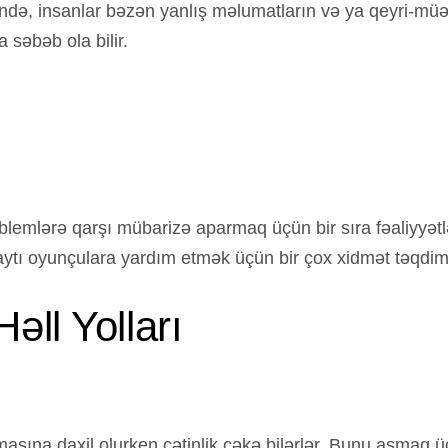
, insanlar bəzən yanlış məlumatların və ya qeyri-müəyy
a səbəb ola bilir.
lemlərə qarşı mübarizə aparmaq üçün bir sıra fəaliyyətlər
ytı oyunçulara yardım etmək üçün bir çox xidmət təqdim 
əll Yolları
masına daxil olurken çətinlik çəkə bilərlər. Bunu aşmaq üç