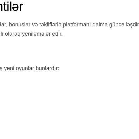
tilər
ar, bonuslar və təkliflərlə platformanı daima güncelləşd
ı olaraq yeniləmələr edir.
 yeni oyunlar bunlardır: