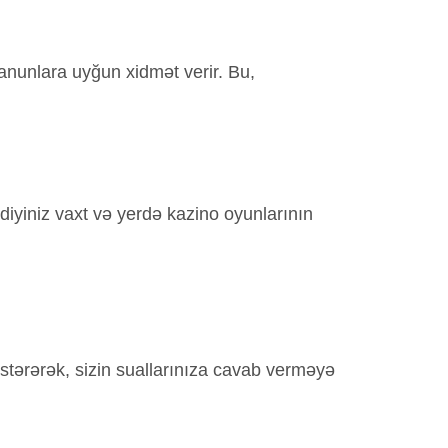
anunlara uyğun xidmət verir. Bu,
diyiniz vaxt və yerdə kazino oyunlarının
stərərək, sizin suallarınıza cavab verməyə