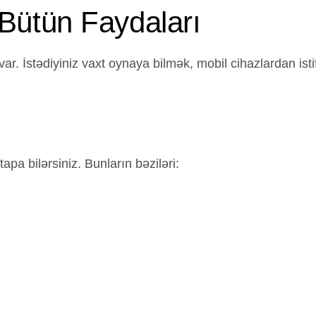
Bütün Faydaları
ar. İstədiyiniz vaxt oynaya bilmək, mobil cihazlardan ist
apa bilərsiniz. Bunların bəziləri: