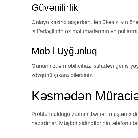
Güvənilirlik
Onlayn kazino seçərkən, təhlükəsizliyin ön
istifadəçilərin öz məlumatlarının və pullarını
Mobil Uyğunluq
Günümüzdə mobil cihaz istifadəsi geniş yayı
zövqünü çıxara bilərsiniz.
Kəsmədən Müraciə
Problem olduğu zaman 1win-in müştəri xidmə
hazırdırlar. Müştəri xidmətlərinin telefon