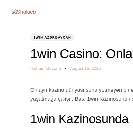
PUBLISHED
Author
Published
IN:
on:
1WIN AZƏRBAYCAN
1win Casino: Onl
Hisham Mostafa
August 16, 2025
Onlayn kazino dünyası sona yetməyən bir əy
yaşatmağa çalışır. Bəs, 1win Kazinosunun si
1win Kazinosunda 