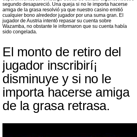
segundo desapareció. Una queja si no le importa hacerse
amiga de la grasa resolvió ya que nuestro casino emitió
cualquier bono alrededor jugador por una suma gran. El
jugador de Austria intentó repasar su cuenta sobre
Wazamba, no obstante le informaron que su cuenta había
sido congelada.
El monto de retiro del
jugador inscribirí¡
disminuye y si no le
importa hacerse amiga
de la grasa retrasa.