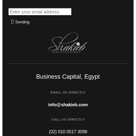
Sending
Business Capital, Egypt
EMAIL US DIRECTLY
info@shakieb.com
CALL US DIRECTLY
(02) 010 0517 3098