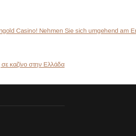
wngold Casino! Nehmen Sie sich umgehend am Erle
ς σε καζίνο στην Ελλάδα