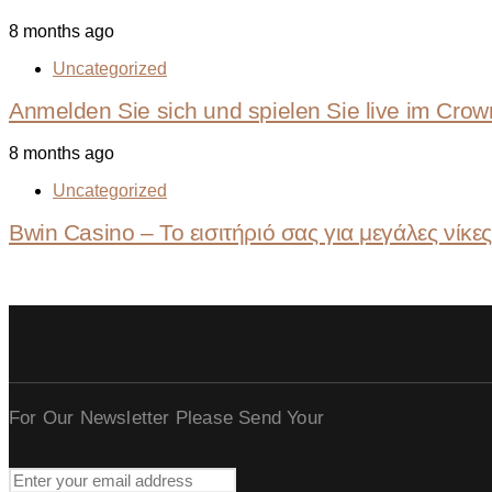
8 months ago
Uncategorized
Anmelden Sie sich und spielen Sie live im Cro
8 months ago
Uncategorized
Bwin Casino – Το εισιτήριό σας για μεγάλες νίκε
For Our Newsletter Please Send Your