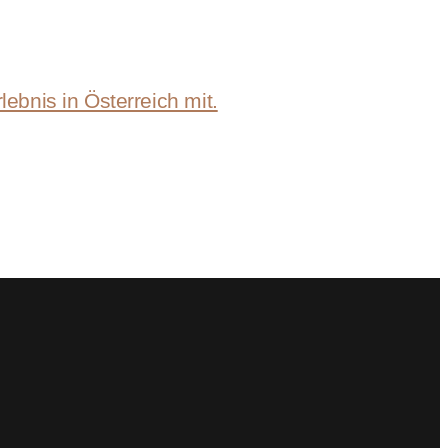
bnis in Österreich mit.