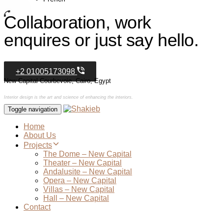
Collaboration, work
enquires or just say hello.
+2 01005173098
New Capital Courbevoie, Cairo, Egypt
Interior design is the art and science of enhancing the interiors.
Toggle navigation
Home
About Us
Projects
The Dome – New Capital
Theater – New Capital
Andalusite – New Capital
Opera – New Capital
Villas – New Capital
Hall – New Capital
Contact