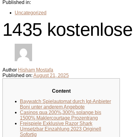
Published in:
Uncategorized
1435 kostenlose 
Author
Hisham Mostafa
Published on:
August 21, 2025
Content
Baywatch Spielautomat durch Igt-Anbieter
Boni unter anderem Angebote
Casinos qua 200%,300% solange bis
1500% Maklercourtage Prozentrang
Freispiele Exklusive Razor Shark
Umsetzbar Einzahlung 2023 Originell
Sofortig