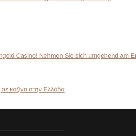
wngold Casino! Nehmen Sie sich umgehend am Erle
ς σε καζίνο στην Ελλάδα