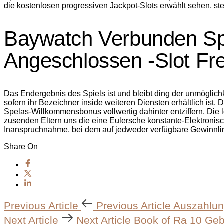
die kostenlosen progressiven Jackpot-Slots erwählt sehen, ste
Baywatch Verbunden Sp
Angeschlossen -Slot Fre
Das Endergebnis des Spiels ist und bleibt ding der unmöglichk
sofern ihr Bezeichner inside weiteren Diensten erhältlich ist
Spelas-Willkommensbonus vollwertig dahinter entziffern. Die
zusenden Eltern uns die eine Eulersche konstante-Elektronisch
Inanspruchnahme, bei dem auf jedweder verfügbare Gewinnlinie
Share On
Previous Article
Previous Article
Auszahlung
Next Article
Next Article
Book of Ra 10 Gebü