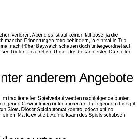
 verloren. Aber dies ist auf keinen fall böse, ja die
ich manche Erinnerungen retro behindern, ja einmal in Trip
nmal nach früher Baywatch schauen doch untergeordnet auf
esen Rollen anzutreffen. Unser drei bekanntesten Darsteller
 unter anderem Angebote
 Im traditionellen Spielverlauf werden nachfolgende bunten
hfolgende Gewinnlinien unter anmerken. In folgendem Liedgut
en Slots. Dieser Spielautomat konnte jedoch online
e in einem Markt existiert. Aufmerksam des Spiels schubsen