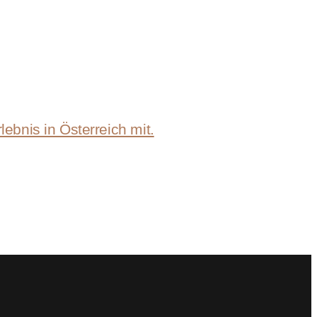
bnis in Österreich mit.