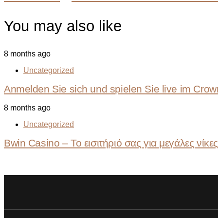
You may also like
8 months ago
Uncategorized
Anmelden Sie sich und spielen Sie live im Cro
8 months ago
Uncategorized
Bwin Casino – Το εισιτήριό σας για μεγάλες νίκε