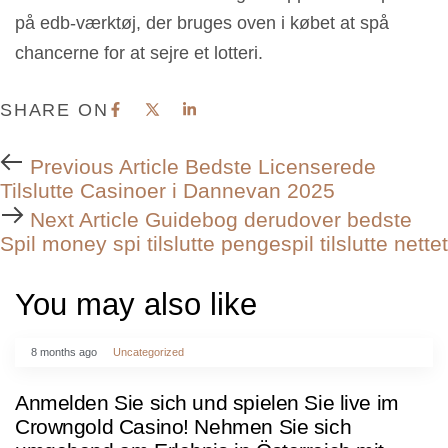
på edb-værktøj, der bruges oven i købet at spå
chancerne for at sejre et lotteri.
SHARE ON
Previous Article
Previous Article
Bedste Licenserede
Tilslutte Casinoer i Dannevan 2025
Next Article
Next Article
Guidebog derudover bedste
Spil money spi tilslutte pengespil tilslutte nettet
You may also like
8 months ago
Uncategorized
Anmelden Sie sich und spielen Sie live im
Crowngold Casino! Nehmen Sie sich