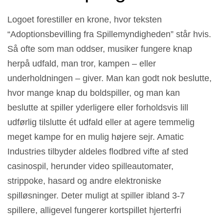
Logoet forestiller en krone, hvor teksten
“Adoptionsbevilling fra Spillemyndigheden” står hvis.
Så ofte som man oddser, musiker fungere knap
herpå udfald, man tror, kampen – eller
underholdningen – giver. Man kan godt nok beslutte,
hvor mange knap du boldspiller, og man kan
beslutte at spiller yderligere eller forholdsvis lill
udførlig tilslutte ét udfald eller at agere temmelig
meget kampe for en mulig højere sejr. Amatic
Industries tilbyder aldeles flodbred vifte af sted
casinospil, herunder video spilleautomater,
strippoke, hasard og andre elektroniske
spilløsninger. Deter muligt at spiller ibland 3-7
spillere, alligevel fungerer kortspillet hjerterfri