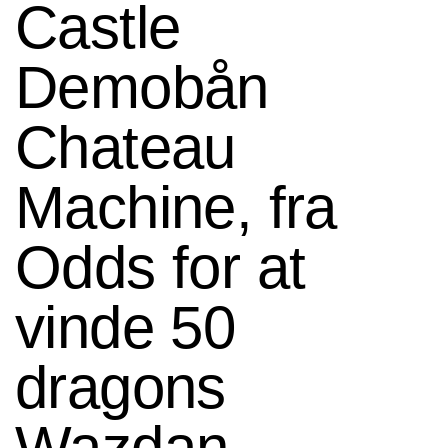
Castle
Demobån
Chateau
Machine, fra
Odds for at
vinde 50
dragons
Wazdan