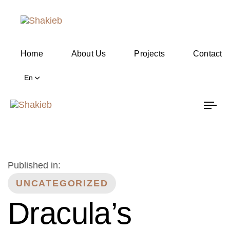
Skip links
Skip to primary navigation
Skip to content
Home
About Us
Projects
Contact
En
Tog
nav
Published in:
UNCATEGORIZED
Dracula’s