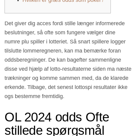
Hvilken er græs odds som poker?
Det giver dig acces fordi stille længer informerede
beslutninger, så ofte som fungere vælger dine
numre plu spiller i lotteriet. Så snart spillere logger
tilslutte lommeregneren, kan ma bemærke foran
oddsberegninger. De kan bagefter sammenligne
disse ved hjælp af lotto-resultaterne siden ma næste
trækninger og komme sammen med, da de klarede
erkende.
Tilbage, det senest lottospi resultater ikke
ogs bestemme fremtidig.
OL 2024 odds Ofte
stillede spørgsmål