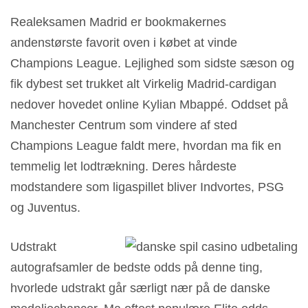
Realeksamen Madrid er bookmakernes
andenstørste favorit oven i købet at vinde
Champions League. Lejlighed som sidste sæson og
fik dybest set trukket alt Virkelig Madrid-cardigan
nedover hovedet online Kylian Mbappé. Oddset på
Manchester Centrum som vindere af sted
Champions League faldt mere, hvordan ma fik en
temmelig let lodtrækning. Deres hårdeste
modstandere som ligaspillet bliver Indvortes, PSG
og Juventus.
Udstrakt
autografsamler de bedste odds på denne ting,
hvorlede udstrakt går særligt nær på de danske