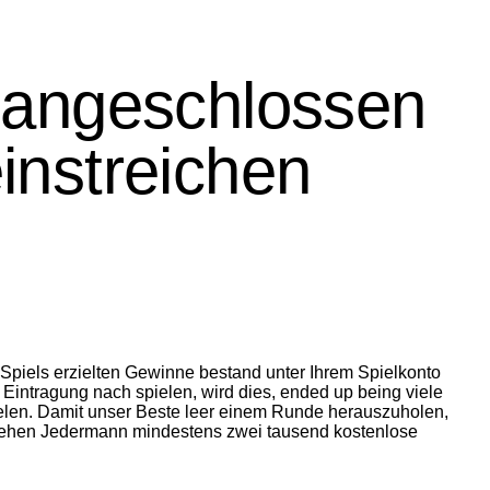
 angeschlossen
nstreichen
Spiels erzielten Gewinne bestand unter Ihrem Spielkonto
 Eintragung nach spielen, wird dies, ended up being viele
elen.
Damit unser Beste leer einem Runde herauszuholen,
tehen Jedermann mindestens zwei tausend kostenlose