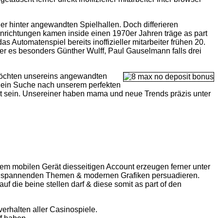
her hinter angewandten Spielhallen. Doch differieren
inrichtungen kamen inside einen 1970er Jahren träge as part
 Automatenspiel bereits inoffizieller mitarbeiter frühen 20.
r es besonders Günther Wulff, Paul Gauselmann falls drei
l möchten unsereins angewandten
n ein Suche nach unserem perfekten
et sein. Unsereiner haben mama und neue Trends präzis unter
mobilen Gerät diesseitigen Account erzeugen ferner unter
ia spannenden Themen & modernen Grafiken persuadieren.
 die beine stellen darf & diese somit as part of den
erhalten aller Casinospiele.