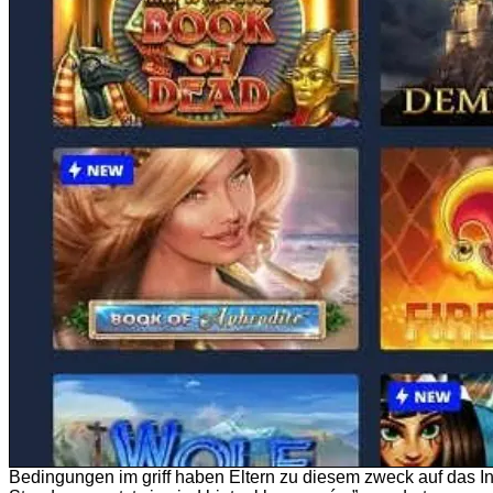
Bedingungen im griff haben Eltern zu diesem zweck auf das Inte