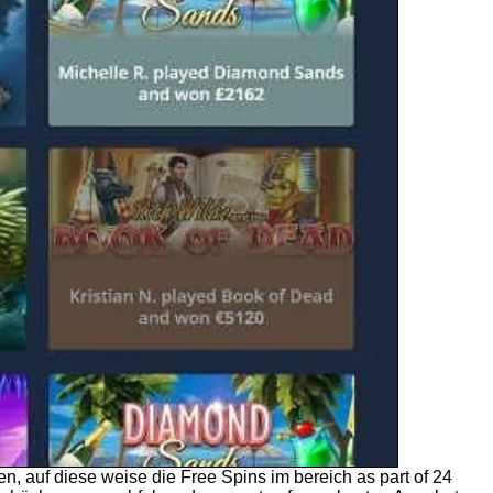
en, auf diese weise die Free Spins im bereich as part of 24