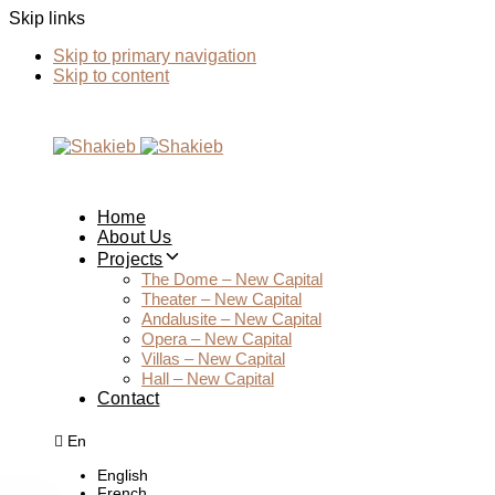
Skip links
Skip to primary navigation
Skip to content
Home
About Us
Projects
The Dome – New Capital
Theater – New Capital
Andalusite – New Capital
Opera – New Capital
Villas – New Capital
Hall – New Capital
Contact
En
English
French