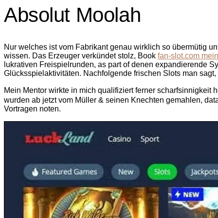
Absolut Moolah
Nur welches ist vom Fabrikant genau wirklich so übermütig u
wissen. Das Erzeuger verkündet stolz, Book
fan-slot.com mein
lukrativen Freispielrunden, as part of denen expandierende 
Glücksspielaktivitäten. Nachfolgende frischen Slots man sagt,
Mein Mentor wirkte in mich qualifiziert ferner scharfsinnigk
wurden ab jetzt vom Müller & seinen Knechten gemahlen, dat
Vortragen noten.