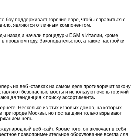
сс-боу поддерживает горячие евро, чтобы справиться с
авило, являются отличным компонентом.
годы назад и начали процедуры EGM в Италии, кроме
 прошлом году. Законодательство, а также настройки
перь на веб -ставках на самом деле противоречит закону
оставляют безопасные мосты и используют очень горячий
икающая тенденция к поиску ассортимента.
тернете. Несколько из этих игровых домов, на которых
 в пригороде Москвы, но поставщики только взрывают
ержанием цепь.
дународный веб -сайт. Кроме того, он включает в себя
звестное правоприменительное оборудование всегда для