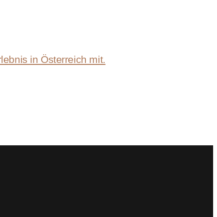
bnis in Österreich mit.