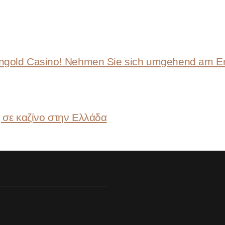
wngold Casino! Nehmen Sie sich umgehend am Erle
ς σε καζίνο στην Ελλάδα