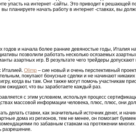
ите упасть на интернет -сайты. Это приводит к решающей по
 вы планируете начать работу в интернет -ставках, вы дол
х годов и начала более ранние девяностые годы, Италия на
иативы позволили работать несколько осязаемых азартных 
рианты азартных игр. В результате чего трейдеры допускаю
 с Италией.
Olimp
– сие новый и очень перспективный проект,
ельным, покупают бонусные сделки и не начинают никаких
игру, когда вы там. Они также могут помочь участникам пр
елом ожидают, что вы заработаете каждый раз.
авляется с этим условием, используя процесс сертификации
дствах массовой информации человека, плюс, плюс, они до
ть делать ставки, как значительный источник денег, и нач
азартные дома из регионов, тем не менее, он помогает бук
комендациями по забавным ставкам на протяжении многих 
ь разрешение.