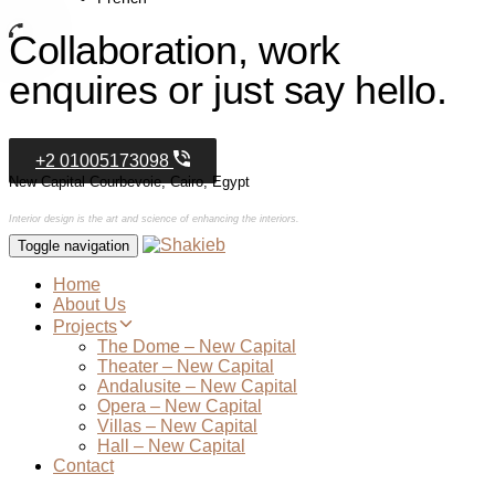
Collaboration, work
enquires or just say hello.
+2 01005173098
New Capital Courbevoie, Cairo, Egypt
Interior design is the art and science of enhancing the interiors.
Toggle navigation
Home
About Us
Projects
The Dome – New Capital
Theater – New Capital
Andalusite – New Capital
Opera – New Capital
Villas – New Capital
Hall – New Capital
Contact