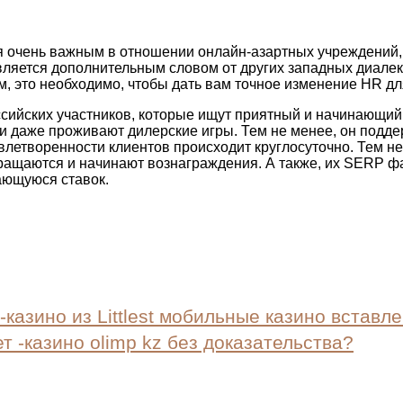
я очень важным в отношении онлайн-азартных учреждений,
является дополнительным словом от других западных диалект
зом, это необходимо, чтобы дать вам точное изменение HR д
ссийских участников, которые ищут приятный и начинающий
и даже проживают дилерские игры. Тем не менее, он поддер
летворенности клиентов происходит круглосуточно. Тем не 
вращаются и начинают вознаграждения. А также, их SERP ф
ающуюся ставок.
-казино из Littlest мобильные казино встав
т -казино olimp kz без доказательства?