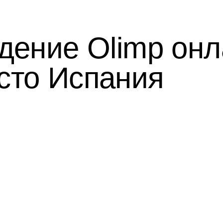
дение Olimp онл
сто Испания