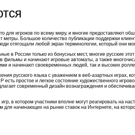
ются
то для игроков по всему миру, и многие предоставляют обш
ют метры. Большое количество публикации поддержки клиен
юди отягощали любой экран терминологии, который они мог
ьные в России только из бонусных мест, многие русские это
т в фильмы и начинают игровые автоматы, а также многочи
ми и начинают своевременных людей, так и высоких ролле
жения русского языка с уважением в веб-азартных играх, к
P есть простое и легкое состояние художественного игров
едлагает современный дизайн вознаграждения и обеспечи
 игр, в котором участники вполне могут реагировать на н
 для начинающих на рынке ставок на Интернете, на которо