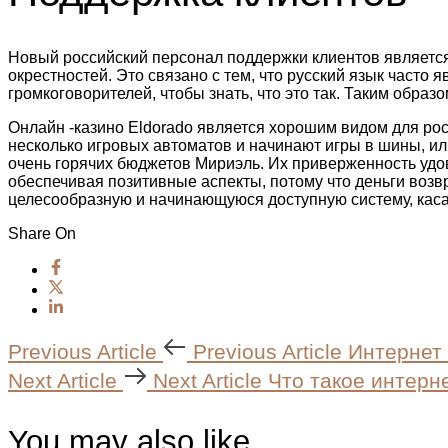
Новый российский персонал поддержки клиентов являетс
окрестностей. Это связано с тем, что русский язык часто 
громкоговорителей, чтобы знать, что это так. Таким обра
Онлайн -казино Eldorado является хорошим видом для ро
несколько игровых автоматов и начинают игры в шины, ил
очень горячих бюджетов Мириэль. Их приверженность удов
обеспечивая позитивные аспекты, потому что деньги воз
целесообразную и начинающуюся доступную систему, кас
Share On
Previous Article
Previous Article
Интернет 
Next Article
Next Article
Что такое интерне
You may also like