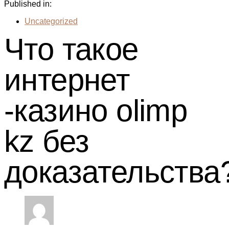
Published in:
Uncategorized
Что такое
интернет
-казино olimp
kz без
доказательства