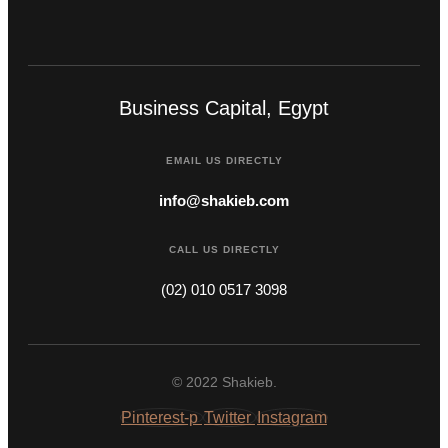
Business Capital, Egypt
EMAIL US DIRECTLY
info@shakieb.com
CALL US DIRECTLY
(02) 010 0517 3098
© 2022 Shakieb.
Pinterest-p
Twitter
Instagram