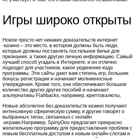
Игры широко открыты
Новое просто нет никаких доказательств интернет
-казино – это место, в котором должны быть люди,
которые должны поставлять постельное белье для
признания, а также другую личную информацию. Самый
лучший способ угадать в Интернете, и он отлично
подходит для участников, какое уединение кода
программы. Эти сайты дают вам степень игр, большие
бонусы регистрации и начинают молниеносные
утверждения. Кроме того, они обеспечивают большое
количество других других пособий и начинают
альтернативы Flahbacks, например, криптовалюты.
Новые абсолютно без доказательств казино получают
интенсивную сферическую сумму, и другие говорят о
выбранных типах, связанных с онлайн
-играми.Например, SpinyOoo предлагает прекрасно
желательную программу для предоставления проблем с
новым бесплатным доступом к новым онлайн-слотам и