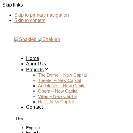
Skip links
Skip to primary navigation
Skip to content
Home
About Us
Projects
The Dome – New Capital
Theater – New Capital
Andalusite – New Capital
Opera – New Capital
Villas – New Capital
Hall – New Capital
Contact
En
English
French