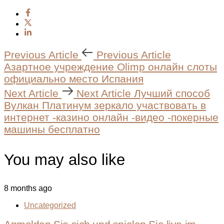
Previous Article
Previous Article
Азартное учреждение Olimp онлайн слоты
официально место Испания
Next Article
Next Article
Лучший способ
Вулкан Платинум зеркало участвовать в
интернет -казино онлайн -видео -покерные
машины бесплатно
You may also like
8 months ago
Uncategorized