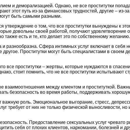
илием и деморализацией. Однако, не все проститутки попада
ают этот путь из-за финансовых трудностей, другие – из-
могут быть самыми разными.
 утверждение о том, что все проститутки вынуждены к это
торые довольны своей работой, получают удовлетворение от
о также есть и те, кто делает это по собственному желанию.
 и разнообразна. Сфера интимных услуг включает в себя не
ое другое. Проститутки могут быть специалистами в своем 
то все проститутки – жертвы, которые нуждаются в спасени
нако, стоит помнить, что не все проститутки испытывают с
ожные взаимоотношения между клиентом и проституткой. Ва
вать безопасность во время работы, поддерживать хорошу
т важную роль. Эмоциональное выгорание, стресс, депресс
луг требует от них не только физической выносливости, но
езопасность. Предоставление сексуальных услуг чревато р
ить себя от плохих клиентов, наркомании, болезней и дру