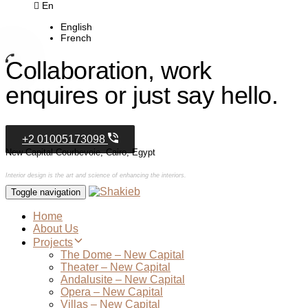
En
English
French
Collaboration, work
enquires or just say hello.
+2 01005173098
New Capital Courbevoie, Cairo, Egypt
Interior design is the art and science of enhancing the interiors.
Toggle navigation
Home
About Us
Projects
The Dome – New Capital
Theater – New Capital
Andalusite – New Capital
Opera – New Capital
Villas – New Capital