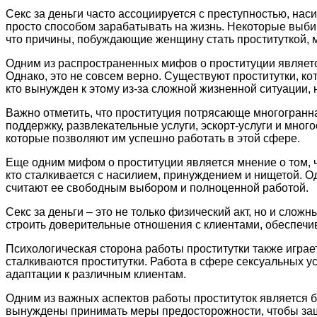
Секс за деньги часто ассоциируется с преступностью, нас
просто способом зарабатывать на жизнь. Некоторые выбир
что причины, побуждающие женщину стать проституткой, 
Одним из распространенных мифов о проституции является
Однако, это не совсем верно. Существуют проститутки, ко
кто вынужден к этому из-за сложной жизненной ситуации, н
Важно отметить, что проституция потрясающе многогранна
поддержку, развлекательные услуги, эскорт-услуги и мног
которые позволяют им успешно работать в этой сфере.
Еще одним мифом о проституции является мнение о том, ч
кто сталкивается с насилием, принуждением и нищетой. Од
считают ее свободным выбором и полноценной работой.
Секс за деньги – это не только физический акт, но и сл
строить доверительные отношения с клиентами, обеспечи
Психологическая сторона работы проститутки также играе
сталкиваются проститутки. Работа в сфере сексуальных ус
адаптации к различным клиентам.
Одним из важных аспектов работы проституток является б
вынуждены принимать меры предосторожности, чтобы защит