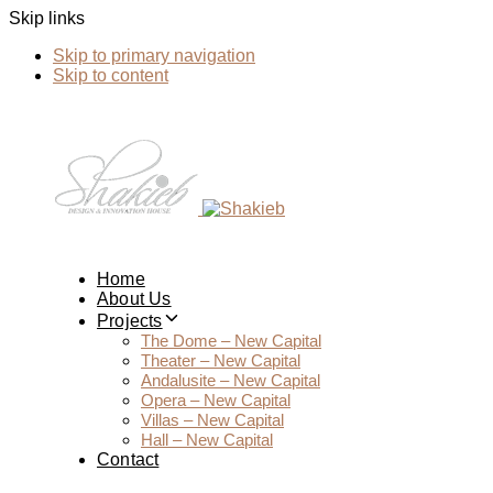
Skip links
Skip to primary navigation
Skip to content
Home
About Us
Projects
The Dome – New Capital
Theater – New Capital
Andalusite – New Capital
Opera – New Capital
Villas – New Capital
Hall – New Capital
Contact