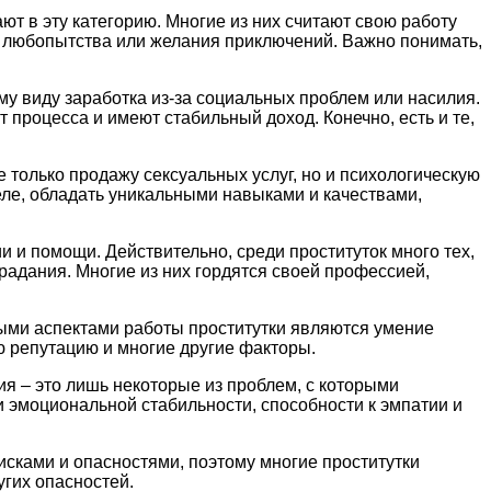
ют в эту категорию. Многие из них считают свою работу
за любопытства или желания приключений. Важно понимать,
му виду заработка из-за социальных проблем или насилия.
 процесса и имеют стабильный доход. Конечно, есть и те,
 только продажу сексуальных услуг, но и психологическую
деле, обладать уникальными навыками и качествами,
и и помощи. Действительно, среди проституток много тех,
традания. Многие из них гордятся своей профессией,
жными аспектами работы проститутки являются умение
ю репутацию и многие другие факторы.
ия – это лишь некоторые из проблем, с которыми
 и эмоциональной стабильности, способности к эмпатии и
исками и опасностями, поэтому многие проститутки
гих опасностей.