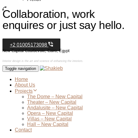
Collaboration, work
enquires or just say hello.
+2 01005173098
New Capital Courbevoie, Cairo, Egypt
Interior design is the art and science of enhancing the interiors.
Toggle navigation
Home
About Us
Projects
The Dome – New Capital
Theater – New Capital
Andalusite – New Capital
Opera – New Capital
Villas – New Capital
Hall – New Capital
Contact