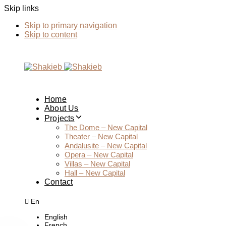
Skip links
Skip to primary navigation
Skip to content
Home
About Us
Projects
The Dome – New Capital
Theater – New Capital
Andalusite – New Capital
Opera – New Capital
Villas – New Capital
Hall – New Capital
Contact
En
English
French