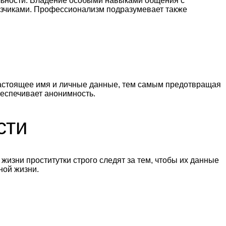
ельности. Владение особыми навыками общения с
азчиками. Профессионализм подразумевает также
 настоящее имя и личные данные, тем самым предотвращая
еспечивает анонимность.
сти
изни проститутки строго следят за тем, чтобы их данные
ной жизни.