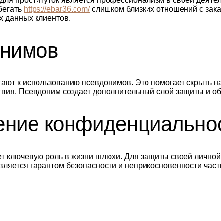
 для проституток является профессионализм в своей деят
бегать
https://ebar36.com/
слишком близких отношений с зак
 данных клиентов.
онимов
егают к использованию псевдонимов. Это помогает скрыть
вия. Псевдоним создает дополнительный слой защиты и об
ение конфиденциально
 ключевую роль в жизни шлюхи. Для защиты своей личной ж
вляется гарантом безопасности и неприкосновенности част