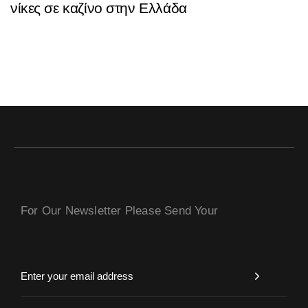
νίκες σε καζίνο στην Ελλάδα
For Our Newsletter Please Send Your