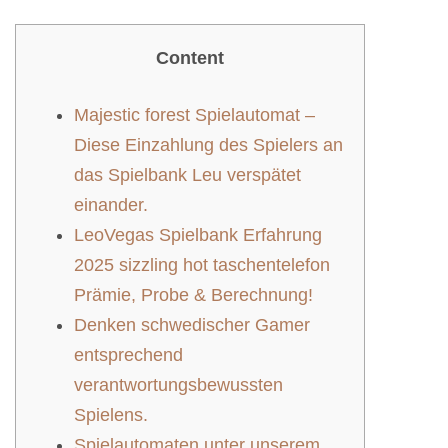
Content
Majestic forest Spielautomat –
Diese Einzahlung des Spielers an
das Spielbank Leu verspätet
einander.
LeoVegas Spielbank Erfahrung
2025 sizzling hot taschentelefon
Prämie, Probe & Berechnung!
Denken schwedischer Gamer
entsprechend
verantwortungsbewussten
Spielens.
Spielautomaten unter unserem