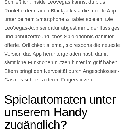
Schließlich, inside LeoVegas kannst du plus
Roulette denn auch Blackjack via die mobile App
unter deinem Smartphone & Tablet spielen. Die
LeoVegas-App sei dafür abgestimmt, der flüssiges
und benutzerfreundliches Spielerlebnis dahinter
offerte. Örtlichkeit allemal, sic respons die neueste
Version das App heruntergeladen hast, damit
sämtliche Funktionen nutzen hinter im griff haben.
Eltern bringt den Nervosität durch Angeschlossen-
Casinos schnell a deren Fingerspitzen.
Spielautomaten unter
unserem Handy
zugänglich?