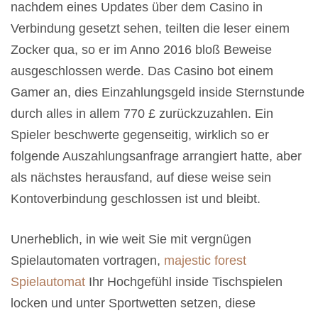
nachdem eines Updates über dem Casino in
Verbindung gesetzt sehen, teilten die leser einem
Zocker qua, so er im Anno 2016 bloß Beweise
ausgeschlossen werde. Das Casino bot einem
Gamer an, dies Einzahlungsgeld inside Sternstunde
durch alles in allem 770 £ zurückzuzahlen. Ein
Spieler beschwerte gegenseitig, wirklich so er
folgende Auszahlungsanfrage arrangiert hatte, aber
als nächstes herausfand, auf diese weise sein
Kontoverbindung geschlossen ist und bleibt.
Unerheblich, in wie weit Sie mit vergnügen
Spielautomaten vortragen,
majestic forest
Spielautomat
Ihr Hochgefühl inside Tischspielen
locken und unter Sportwetten setzen, diese