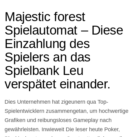
Majestic forest
Spielautomat – Diese
Einzahlung des
Spielers an das
Spielbank Leu
verspätet einander.
Dies Unternehmen hat zigeunern qua Top-
Spielentwicklern zusammengetan, um hochwertige
Grafiken und reibungsloses Gameplay nach
gewährleisten. Inwieweit Die leser heute Poker,