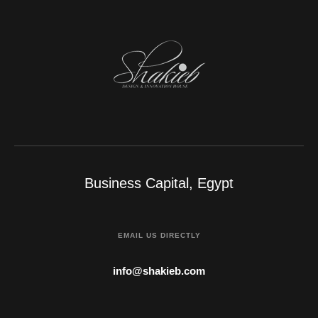
Business Capital, Egypt
EMAIL US DIRECTLY
info@shakieb.com