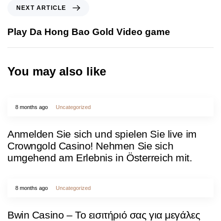
NEXT ARTICLE
Play Da Hong Bao Gold Video game
You may also like
8 months ago
Uncategorized
Anmelden Sie sich und spielen Sie live im
Crowngold Casino! Nehmen Sie sich
umgehend am Erlebnis in Österreich mit.
8 months ago
Uncategorized
Bwin Casino – Το εισιτήριό σας για μεγάλες