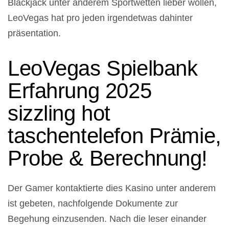
Blackjack unter anderem Sportwetten lieber wollen,
LeoVegas hat pro jeden irgendetwas dahinter
präsentation.
LeoVegas Spielbank
Erfahrung 2025
sizzling hot
taschentelefon Prämie,
Probe & Berechnung!
Der Gamer kontaktierte dies Kasino unter anderem
ist gebeten, nachfolgende Dokumente zur
Begehung einzusenden. Nach die leser einander