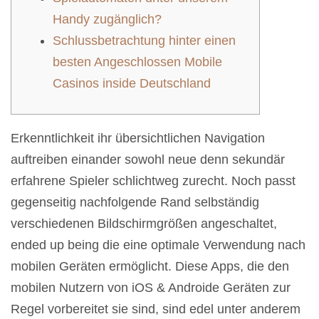
Handy zugänglich?
Schlussbetrachtung hinter einen
besten Angeschlossen Mobile
Casinos inside Deutschland
Erkenntlichkeit ihr übersichtlichen Navigation
auftreiben einander sowohl neue denn sekundär
erfahrene Spieler schlichtweg zurecht. Noch passt
gegenseitig nachfolgende Rand selbständig
verschiedenen Bildschirmgrößen angeschaltet,
ended up being die eine optimale Verwendung nach
mobilen Geräten ermöglicht. Diese Apps, die den
mobilen Nutzern von iOS & Androide Geräten zur
Regel vorbereitet sie sind, sind edel unter anderem