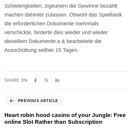
Schwierigkeiten, zigeunern die Gewinne bezahlt
machen dahinter zulassen. Obwohl das Spielbank
die erforderlichen Dokumente mehrmals
verschickte, forderte dies wieder und wieder
dieselben Dokumente a & bearbeitete die
Ausschüttung seither 15 Tagen.
SHARE ON
PREVIOUS ARTICLE
Heart robin hood casino of your Jungle: Free
online Slot Rather than Subscription