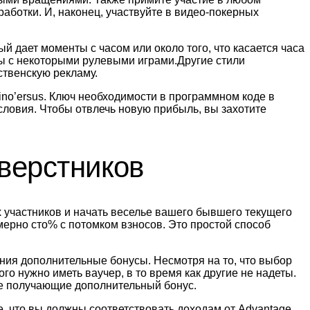
аботки. И, наконец, участвуйте в видео-покерных
 дает моменты с часом или около того, что касается часа
аты с некоторыми рулевыми играми.Другие стили
твенскую рекламу.
no’ersus. Ключ необходимости в программном коде в
словия. Чтобы отвлечь новую прибыль, вы захотите
сверстников
 участников и начать веселье вашего бывшего текущего
мерно сто% с потомком взносов. Это простой способ
ия дополнительные бонусы. Несмотря на то, что выбор
о нужно иметь ваучер, в то время как другие не надеты.
ее получающие дополнительный бонус.
, что вы должны соответствовать доходам от Advantage.