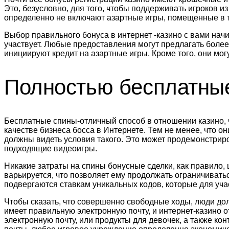
Это, безусловно, для того, чтобы поддерживать игроков и
определенно не включают азартные игры, помещенные в т
Выбор правильного бонуса в интернет -казино с вами начи
участвует. Любые предоставления могут предлагать более
инициируют кредит на азартные игры. Кроме того, они мог
Полностью бесплатны
Бесплатные спины-отличный способ в отношении казино, ч
качестве бизнеса босса в Интернете. Тем не менее, что о
должны видеть условия такого. Это может продемонстрир
подходящие видеоигры.
Никакие затраты на спины бонусные сделки, как правило,
варьируется, что позволяет ему продолжать ограничивать
подвергаются ставкам уникальных кодов, которые для уча
Чтобы сказать, что совершенно свободные ходы, люди до
имеет правильную электронную почту, и интернет-казино 
электронную почту, или продукты для девочек, а также ко