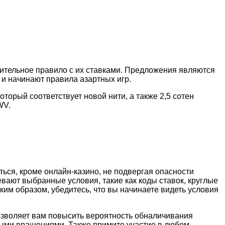
нительное правило с их ставками. Предложения являются
 и начинают правила азартных игр.
торый соответствует новой нити, а также 2,5 сотен
WV.
, кроме онлайн-казино, не подвергая опасности
евают выбранные условия, такие как коды ставок, круглые
ким образом, убедитесь, что вы начинаете видеть условия
позволяет вам повысить вероятность обналичивания
ыми вращениями. Также примите участие в любом