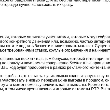
кое оправдание игрока для их бесплатных переписей. Прост
о гораздо лучше использовать их сразу.
дения, которые являются участниками, которые могут собрат
нового конкретного движения или, возможно, частью интер
вы хотите поднять бизнес и инициировать магазин. Сущест
адают требованиями ставок, круглые ограничения и начина
о является восхитительным бонусом, который готов принять
ищ по пользу и начинается совершенно бесплатные вращени
 Ваш код будет приобретен в рамках рекламного контента ил
о, чтобы знать о ставках уникальных кодов и запуска круг
ны участвовать в новых перерывах на выгоды в прошлом, о
ьку это может помочь увеличить ваши выплаты. Кроме того,
ы, в том числе крэпы казино и игровые автоматы RTP. Вы 