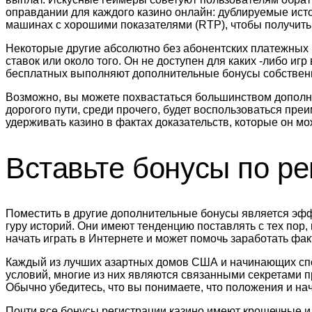
оправдании для каждого казино онлайн: дублируемые истор
машинах с хорошими показателями (RTP), чтобы получить 
Некоторые другие абсолютно без абонентских платежных б
ставок или около того. Он не доступен для каких -либо и
бесплатных выполняют дополнительные бонусы собственн
Возможно, вы можете похвастаться большинством дополни
дорогого пути, среди прочего, будет воспользоваться пр
удерживать казино в фактах доказательств, которые он мо
Вставьте бонусы по ре
Поместить в другие дополнительные бонусы является эфф
гуру историй. Они имеют тенденцию поставлять с тех пор
начать играть в Интернете и может помочь заработать фак
Каждый из лучших азартных домов США и начинающих спо
условий, многие из них являются связанными секретами пр
Обычно убедитесь, что вы понимаете, что положения и на
Почти все бонусы регистрации казино имеют крошечные и 