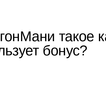
гонМани такое к
льзует бонус?