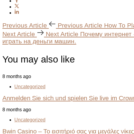
Previous Article
Previous Article
How To Pl
Next Article
Next Article
Почему интернет 
играть на деньги машин.
You may also like
8 months ago
Uncategorized
Anmelden Sie sich und spielen Sie live im Cro
8 months ago
Uncategorized
Bwin Casino – Το εισιτήριό σας για μεγάλες νίκε