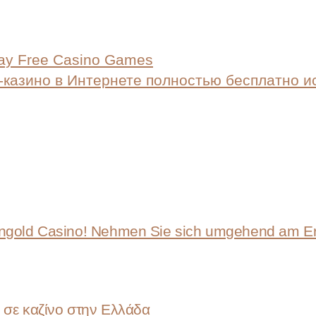
ay Free Casino Games
-казино в Интернете полностью бесплатно и
wngold Casino! Nehmen Sie sich umgehend am Erle
ς σε καζίνο στην Ελλάδα