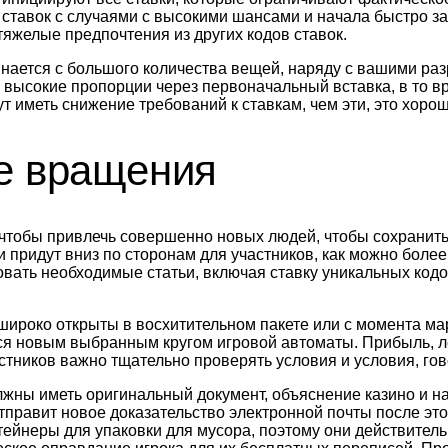
з ставок с случаями с высокими шансами и начала быстро з
яжелые предпочтения из других кодов ставок.
нается с большого количества вещей, наряду с вашими разр
 высокие пропорции через первоначальный вставка, в то в
ут иметь снижение требований к ставкам, чем эти, это хор
е вращения
тобы привлечь совершенно новых людей, чтобы сохранить э
ни придут вниз по сторонам для участников, как можно боле
овать необходимые статьи, включая ставку уникальных код
 широко открыты в восхитительном пакете или с момента м
ся новым выбранным кругом игровой автоматы. Прибыль, ле
стников важно тщательно проверять условия и условия, гов
лжны иметь оригинальный документ, объяснение казино и н
отправит новое доказательство электронной почты после эт
нтейнеры для упаковки для мусора, поэтому они действител