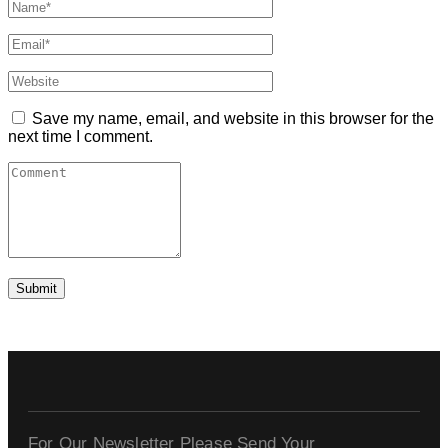
Save my name, email, and website in this browser for the
next time I comment.
For Our Newsletter Please Send Your