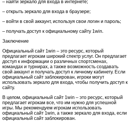
– найти зеркало для входа в интернете;
– открыть зеркало для входа в браузере;
– войти в свой аккаунт, используя свои логин и пароль;
– получать доступ к официальному сайту 1win.
Заключение
Официальный сайт 1win – это ресурс, который
предлагает игрокам широкий спектр услуг. Он предлагает
доступ к информации о различных спортсменах,
командах и турнирах, а также возможность создавать
свой аккаунт и получать доступ к личному кабинету. Если
официальный сайт заблокирован, игроки могут
использовать зеркало для входа, чтобы получить доступ к
сайту.
В целом, официальный сайт 1win – это ресурс, который
предлагает игрокам все, что им нужно для успешной
игры. Мы рекомендуем игрокам использовать
официальный сайт 1win, а также зеркало для входа, если
официальный сайт заблокирован.