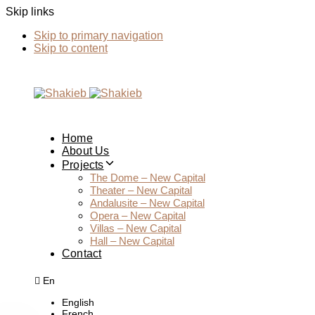
Skip links
Skip to primary navigation
Skip to content
Home
About Us
Projects
The Dome – New Capital
Theater – New Capital
Andalusite – New Capital
Opera – New Capital
Villas – New Capital
Hall – New Capital
Contact
En
English
French