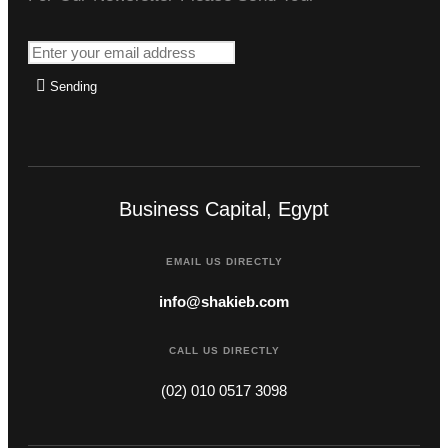
Sending
Business Capital, Egypt
EMAIL US DIRECTLY
info@shakieb.com
CALL US DIRECTLY
(02) 010 0517 3098