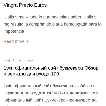
Viagra Precio Euros
Cialis 5 mg – todo lo que necesitas saber Cialis 5
mg resulta la comprimido diaria homologada para la
impotencia
Read more
Blog
/
11 months ago
1win официальный сайт букмекера Обзор
и зеркало для входа.179
1win официальный сайт букмекера — Обзор и
зеркало для входа ▶️ ИГРАТЬ Содержимое 1win
Официальный Сайт Букмекера Преимущества