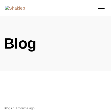
Tog
nav
Blog
Blog
/
10 months ago