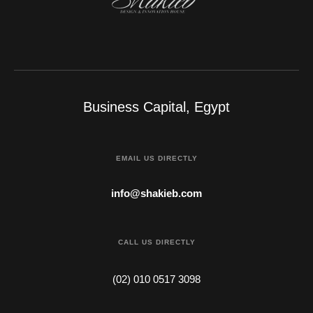
Business Capital, Egypt
EMAIL US DIRECTLY
info@shakieb.com
CALL US DIRECTLY
(02) 010 0517 3098