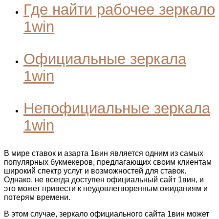
Где найти рабочее зеркало
1win
Официальные зеркала
1win
Непофициальные зеркала
1win
В мире ставок и азарта 1вин является одним из самых
популярных букмекеров, предлагающих своим клиентам
широкий спектр услуг и возможностей для ставок.
Однако, не всегда доступен официальный сайт 1вин, и
это может привести к неудовлетворенным ожиданиям и
потерям времени.
В этом случае, зеркало официального сайта 1вин может