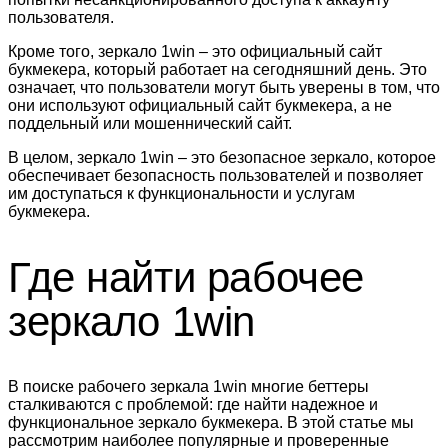
пользователя.
Кроме того, зеркало 1win – это официальный сайт
букмекера, который работает на сегодняшний день. Это
означает, что пользователи могут быть уверены в том, что
они используют официальный сайт букмекера, а не
поддельный или мошеннический сайт.
В целом, зеркало 1win – это безопасное зеркало, которое
обеспечивает безопасность пользователей и позволяет
им доступаться к функциональности и услугам
букмекера.
Где найти рабочее
зеркало 1win
В поиске рабочего зеркала 1win многие беттеры
сталкиваются с проблемой: где найти надежное и
функциональное зеркало букмекера. В этой статье мы
рассмотрим наиболее популярные и проверенные