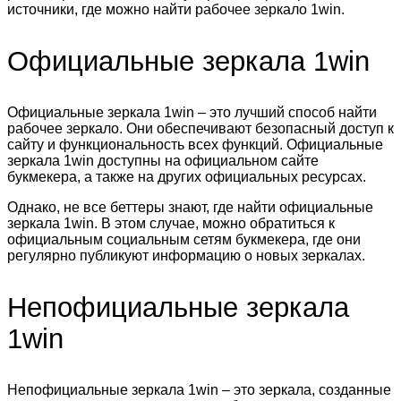
источники, где можно найти рабочее зеркало 1win.
Официальные зеркала 1win
Официальные зеркала 1win – это лучший способ найти
рабочее зеркало. Они обеспечивают безопасный доступ к
сайту и функциональность всех функций. Официальные
зеркала 1win доступны на официальном сайте
букмекера, а также на других официальных ресурсах.
Однако, не все беттеры знают, где найти официальные
зеркала 1win. В этом случае, можно обратиться к
официальным социальным сетям букмекера, где они
регулярно публикуют информацию о новых зеркалах.
Непофициальные зеркала
1win
Непофициальные зеркала 1win – это зеркала, созданные