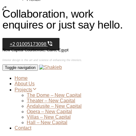
Collaboration, work
enquires or just say hello.
+2 01005173098
New Capital Courbevoie, Cairo, Egypt
Interior design is the art and science of enhancing the interiors.
Toggle navigation
Home
About Us
Projects
The Dome – New Capital
Theater – New Capital
Andalusite – New Capital
Opera – New Capital
Villas – New Capital
Hall – New Capital
Contact