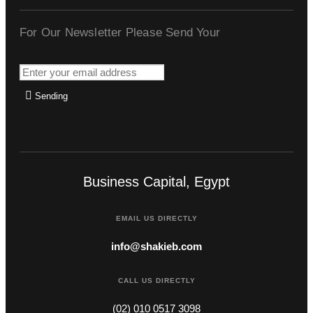
For Our Newsletter Please Send Your
Sending
Business Capital, Egypt
EMAIL US DIRECTLY
info@shakieb.com
CALL US DIRECTLY
(02) 010 0517 3098