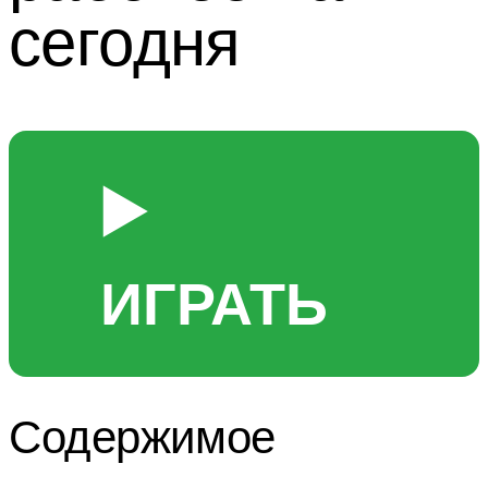
сегодня
▶️
ИГРАТЬ
Содержимое