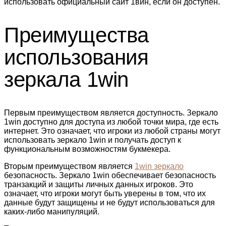
использовать официальный сайт 1вин, если он доступен.
Преимущества
использования
зеркала 1win
Первым преимуществом является доступность. Зеркало
1win доступно для доступа из любой точки мира, где есть
интернет. Это означает, что игроки из любой страны могут
использовать зеркало 1win и получать доступ к
функциональным возможностям букмекера.
Вторым преимуществом является
1win зеркало
безопасность. Зеркало 1win обеспечивает безопасность
транзакций и защиты личных данных игроков. Это
означает, что игроки могут быть уверены в том, что их
данные будут защищены и не будут использоваться для
каких-либо манипуляций.