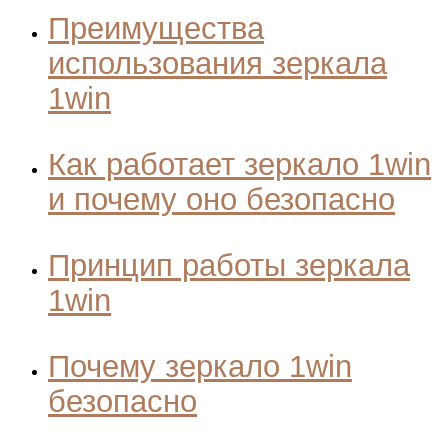
Преимущества
использования зеркала
1win
Как работает зеркало 1win
и почему оно безопасно
Принцип работы зеркала
1win
Почему зеркало 1win
безопасно