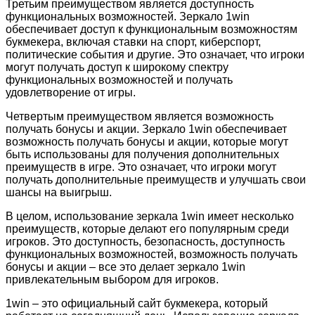
Третьим преимуществом является доступность
функциональных возможностей. Зеркало 1win
обеспечивает доступ к функциональным возможностям
букмекера, включая ставки на спорт, киберспорт,
политические события и другие. Это означает, что игроки
могут получать доступ к широкому спектру
функциональных возможностей и получать
удовлетворение от игры.
Четвертым преимуществом является возможность
получать бонусы и акции. Зеркало 1win обеспечивает
возможность получать бонусы и акции, которые могут
быть использованы для получения дополнительных
преимуществ в игре. Это означает, что игроки могут
получать дополнительные преимуществ и улучшать свои
шансы на выигрыш.
В целом, использование зеркала 1win имеет несколько
преимуществ, которые делают его популярным среди
игроков. Это доступность, безопасность, доступность
функциональных возможностей, возможность получать
бонусы и акции – все это делает зеркало 1win
привлекательным выбором для игроков.
1win – это официальный сайт букмекера, который